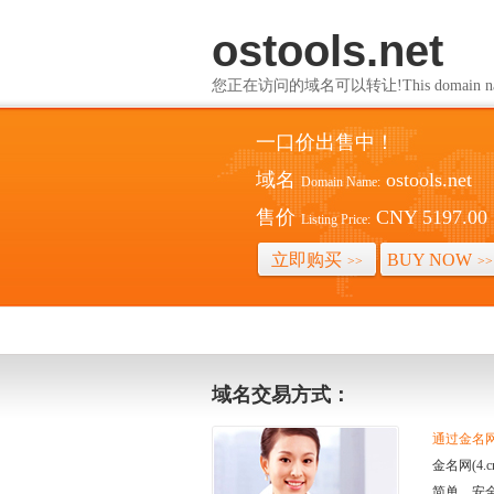
ostools.net
您正在访问的域名可以转让!This domain name i
一口价出售中！
域名
ostools.net
Domain Name:
售价
CNY 5197.00
Listing Price:
立即购买
BUY NOW
>>
>>
域名交易方式：
通过金名网(
金名网(4
简单、安