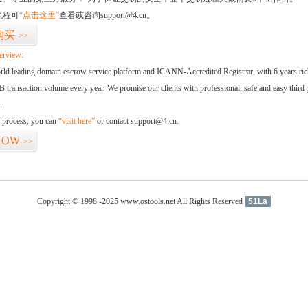
流程可
“点击这里”
查看或咨询support@4.cn。
购买
>>
erview:
orld leading domain escrow service platform and ICANN-Accredited Registrar, with 6 years ri
 transaction volume every year. We promise our clients with professional, safe and easy third-
.
d process, you can
“visit here”
or contact support@4.cn.
NOW
>>
Copyright © 1998 -2025 www.ostools.net All Rights Reserved
51La