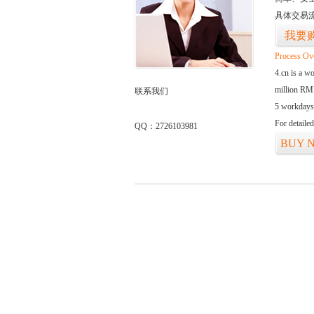
具体交易
我要
Process Ov
4.cn is a w
million RMB
联系我们
5 workdays
For detaile
QQ：2726103981
BUY 